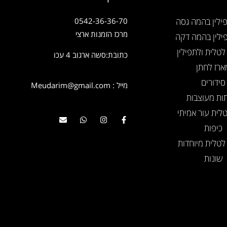
ילין בהמה גסה
0542-36-36-70
מרכז הזמנות ארצי
ילין בהמה דקה
 לטלית ולתפילין
כתובת:סשה ארגוב 4 עכו
ארז לחתן
סידורים
מייל : Meudarim@gmail.com
ות מעוצבות
טלית עור אמיתי
כיפות
לטלית מיוחדות
שונות